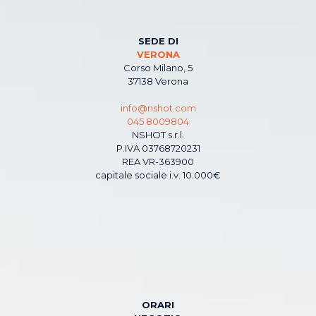
SEDE DI
VERONA
Corso Milano, 5
37138 Verona
info@nshot.com
045 8009804
NSHOT s.r.l.
P.IVA 03768720231
REA VR-363900
capitale sociale i.v. 10.000€
ORARI