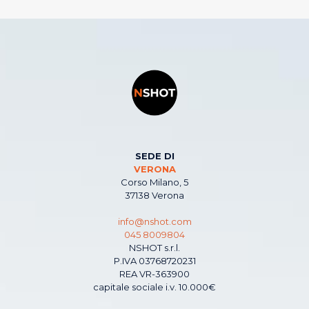
SEDE DI
VERONA
Corso Milano, 5
37138 Verona
info@nshot.com
045 8009804
NSHOT s.r.l.
P.IVA 03768720231
REA VR-363900
capitale sociale i.v. 10.000€