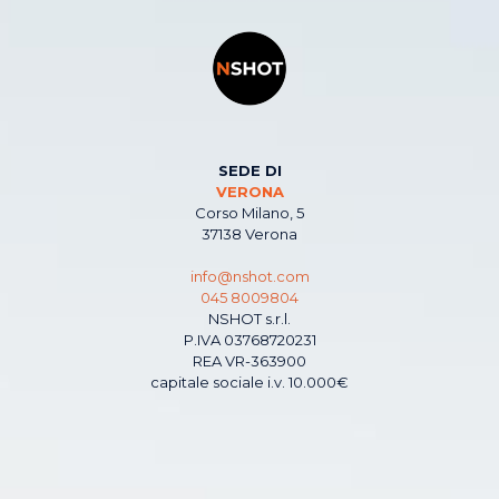
SEDE DI
VERONA
Corso Milano, 5
37138 Verona
info@nshot.com
045 8009804
NSHOT s.r.l.
P.IVA 03768720231
REA VR-363900
capitale sociale i.v. 10.000€