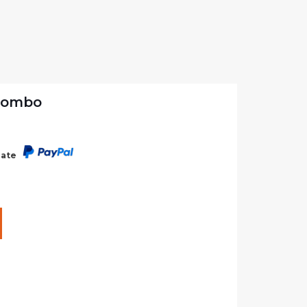
 Combo
rate