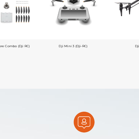
More Combo (Dji RC)
Dji Mini 3 (Dji-RC)
Dj