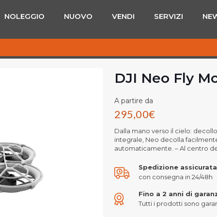
NOLEGGIO
NUOVO
VENDI
SERVIZI
NE
DJI Neo Fly M
A partire da
295,00
€
Dalla mano verso il cielo: decoll
integrale, Neo decolla facilmen
automaticamente. – Al centro de
Spedizione assicurata
con consegna in 24/48h
Fino a 2 anni di garan
Tutti i prodotti sono garant