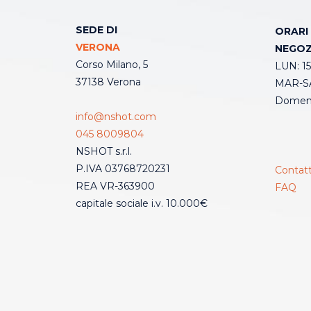
SEDE DI
ORARI
VERONA
NEGOZ
Corso Milano, 5
LUN: 15
37138 Verona
MAR-SA
Domeni
info@nshot.com
045 8009804
NSHOT s.r.l.
P.IVA 03768720231
Contatt
REA VR-363900
FAQ
capitale sociale i.v. 10.000€