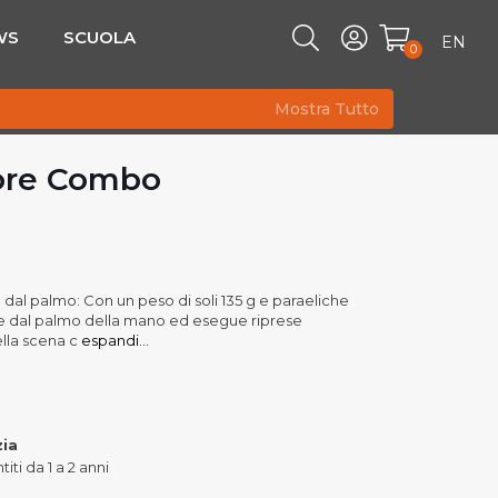
WS
SCUOLA
EN
0
Mostra Tutto
ore Combo
o dal palmo: Con un peso di soli 135 g e paraeliche
te dal palmo della mano ed esegue riprese
lla scena c
espandi...
zia
iti da 1 a 2 anni