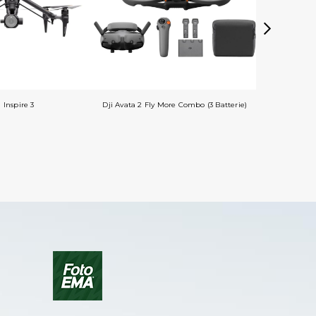
i Inspire 3
Dji Avata 2 Fly More Combo (3 Batterie)
Dji Avata 2 