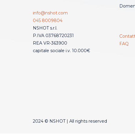
Domeni
info@nshot.com
045 8009804
NSHOT s.r.l.
P.IVA 03768720231
Contatt
REA VR-363900
FAQ
capitale sociale i.v. 10.000€
2024 © NSHOT | All rights reserved