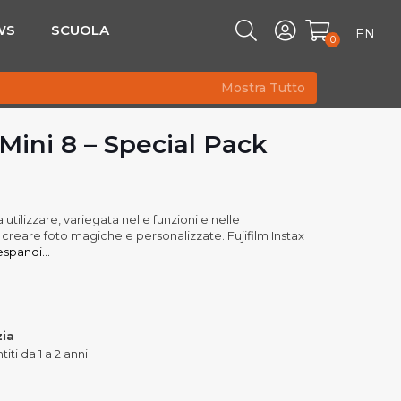
WS
SCUOLA
EN
0
Mostra Tutto
 Mini 8 – Special Pack
 utilizzare, variegata nelle funzioni e nelle
r creare foto magiche e personalizzate. Fujifilm Instax
spandi...
zia
iti da 1 a 2 anni