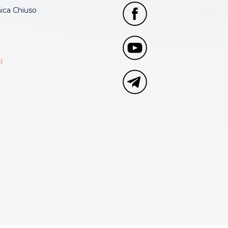
ca Chiuso
i