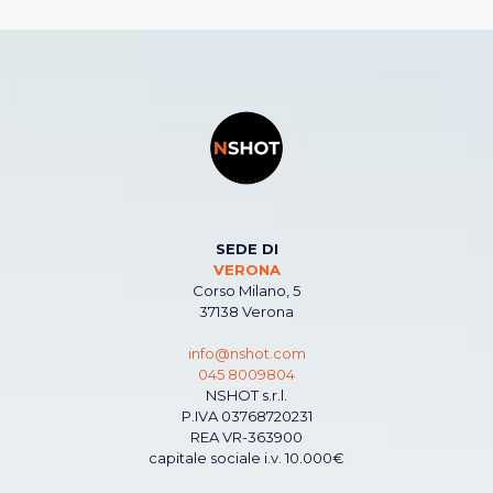
SEDE DI
VERONA
Corso Milano, 5
37138 Verona
info@nshot.com
045 8009804
NSHOT s.r.l.
P.IVA 03768720231
REA VR-363900
capitale sociale i.v. 10.000€