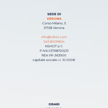
SEDE DI
VERONA
Corso Milano, 5
37138 Verona
info@nshot.com
045 8009804
NSHOT s.r.l.
P.IVA 03768720231
REA VR-363900
capitale sociale i.v. 10.000€
ORARI