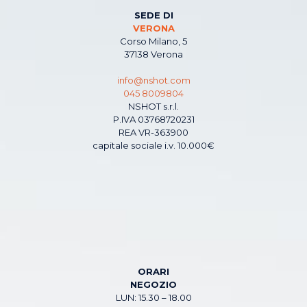
SEDE DI
VERONA
Corso Milano, 5
37138 Verona
info@nshot.com
045 8009804
NSHOT s.r.l.
P.IVA 03768720231
REA VR-363900
capitale sociale i.v. 10.000€
ORARI
NEGOZIO
LUN: 15.30 – 18.00