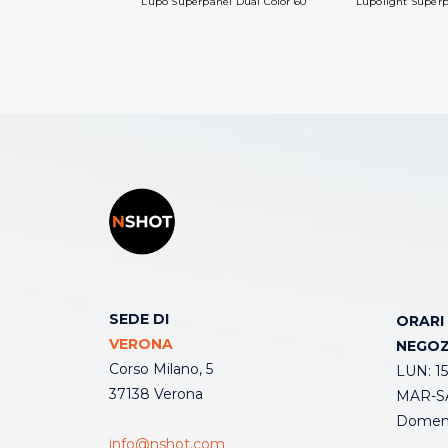
Lupo Superpanel Dual Color 60
Lupolight Superp
SEDE DI
ORARI
VERONA
NEGOZ
Corso Milano, 5
LUN: 15
37138 Verona
MAR-SA
Domeni
info@nshot.com