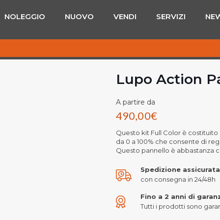
NOLEGGIO
NUOVO
VENDI
SERVIZI
NE
Lupo Action Pa
A partire da
490,00
€
Questo kit Full Color è costituit
da 0 a 100% che consente di rego
Questo pannello è abbastanza c
Spedizione assicurata
con consegna in 24/48h
Fino a 2 anni di garan
Tutti i prodotti sono garant