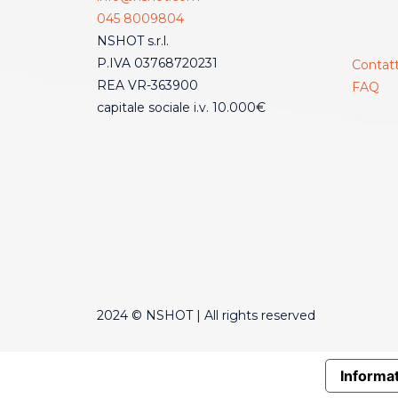
045 8009804
NSHOT s.r.l.
P.IVA 03768720231
Contatt
REA VR-363900
FAQ
capitale sociale i.v. 10.000€
2024 © NSHOT | All rights reserved
Informat