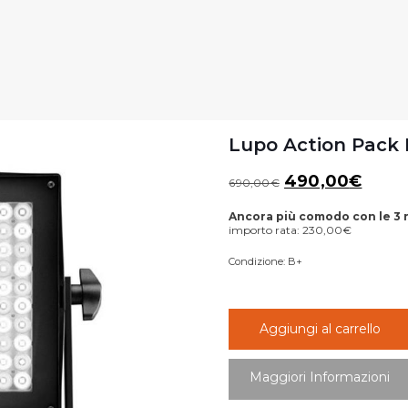
Lupo Action Pack F
Il
Il
490,00
€
690,00
€
prezzo
prez
Ancora più comodo con le 3 
originale
attua
importo rata:
230,00
€
era:
è:
Condizione:
B+
690,00€.
490,
Aggiungi al carrello
Maggiori Informazioni