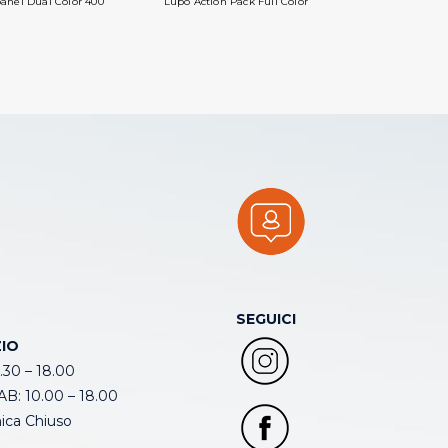
anel Dual Color 400
Lupo Action Pack Full Color
SEGUICI
IO
.30 – 18.00
B: 10.00 – 18.00
ca Chiuso