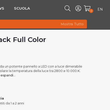
WS
SCUOLA
EN
0
Mostra Tutto
ck Full Color
o da un potente pannello a LED con a luce dimerabile
lare la temperatura della luce tra 2800 e 10.000 K.
espandi...
zia
iti da 1 a 2 anni