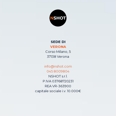
SEDE DI
VERONA
Corso Milano, 5
37138 Verona
info@nshot.com
045 8009804
NSHOT s.r.l.
P.IVA 03768720231
REA VR-363900
capitale sociale i.v. 10.000€