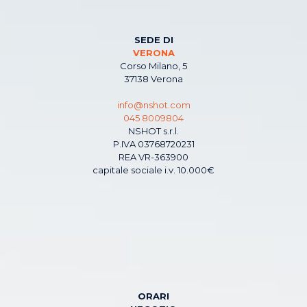
SEDE DI
VERONA
Corso Milano, 5
37138 Verona
info@nshot.com
045 8009804
NSHOT s.r.l.
P.IVA 03768720231
REA VR-363900
capitale sociale i.v. 10.000€
ORARI