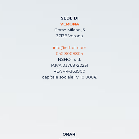
SEDE DI
VERONA
Corso Milano, 5
37138 Verona
info@nshot.com
045 8009804
NSHOT s.r.l.
P.IVA 03768720231
REA VR-363900
capitale sociale i.v. 10.000€
ORARI