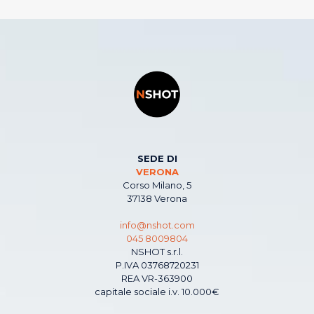
SEDE DI
VERONA
Corso Milano, 5
37138 Verona
info@nshot.com
045 8009804
NSHOT s.r.l.
P.IVA 03768720231
REA VR-363900
capitale sociale i.v. 10.000€