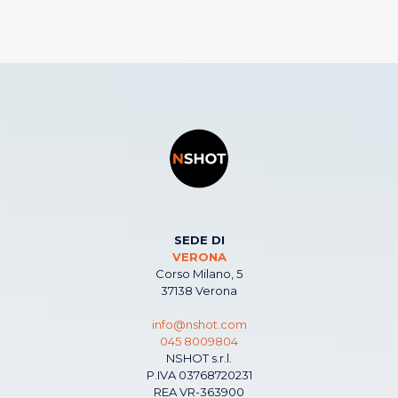
SEDE DI
VERONA
Corso Milano, 5
37138 Verona
info@nshot.com
045 8009804
NSHOT s.r.l.
P.IVA 03768720231
REA VR-363900