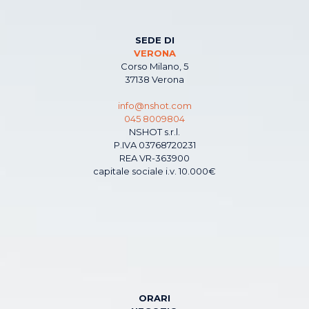
SEDE DI
VERONA
Corso Milano, 5
37138 Verona
info@nshot.com
045 8009804
NSHOT s.r.l.
P.IVA 03768720231
REA VR-363900
capitale sociale i.v. 10.000€
ORARI