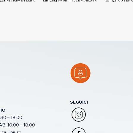
2.8 FE (Sony E-Mount)
Samyang AF 14mm f/2.8 F (Nikon F)
Samyang XEEN CF
SEGUICI
IO
.30 – 18.00
B: 10.00 – 18.00
ca Chiuso