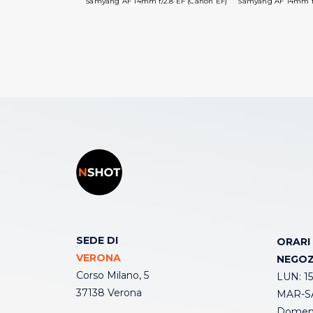
Samyang AF 14mm f/2.8 EF (Canon EF)
Samyang AF 14mm f/
SEDE DI
ORARI
VERONA
NEGOZ
Corso Milano, 5
LUN: 15
37138 Verona
MAR-SA
Domeni