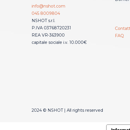
info@nshot.com
045 8009804
NSHOT s.r.l.
P.IVA 03768720231
Contatt
REA VR-363900
FAQ
capitale sociale i.v. 10.000€
2024 © NSHOT | All rights reserved
Informat