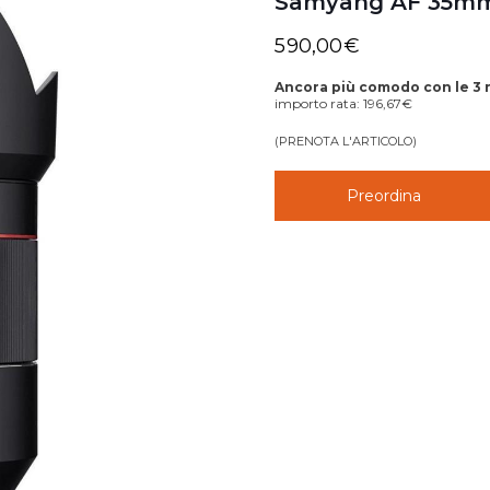
Samyang AF 35mm 
590,00
€
Ancora più comodo con le 3 
importo rata:
196,67
€
(PRENOTA L'ARTICOLO)
Preordina