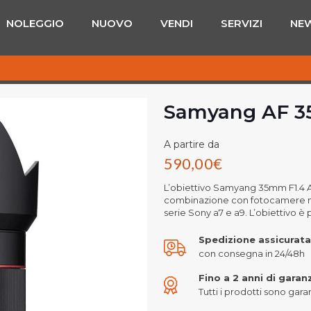
NOLEGGIO
NUOVO
VENDI
SERVIZI
NE
Samyang AF 35
A partire da
590,00
€
L’obiettivo Samyang 35mm F1.4 A
combinazione con fotocamere mir
serie Sony a7 e a9. L’obiettivo è 
Spedizione assicurata
con consegna in 24/48h
Fino a 2 anni di garan
Tutti i prodotti sono garant