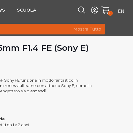
WS
SCUOLA
EN
0
Mostra Tutto
mm F1.4 FE (Sony E)
F Sony FE funziona in modo fantastico in
rorless full frame con attacco Sony E, come la
progettato sia p
espandi...
zia
iti da 1 a 2 anni