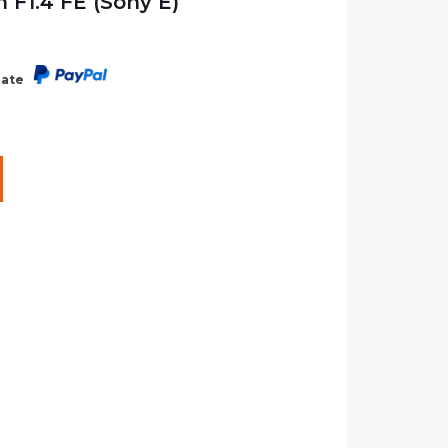
F1.4 FE (Sony E)
rate