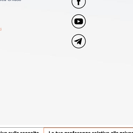
i
iva sulla raccolta
Le tue preferenze relative alla priva