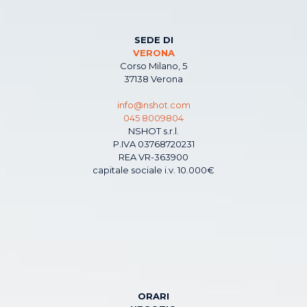
SEDE DI
VERONA
Corso Milano, 5
37138 Verona
info@nshot.com
045 8009804
NSHOT s.r.l.
P.IVA 03768720231
REA VR-363900
capitale sociale i.v. 10.000€
ORARI