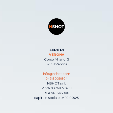
SEDE DI
VERONA
Corso Milano, 5
37138 Verona
info@nshot.com
045 8009804
NSHOT s.r.l.
P.IVA 03768720231
REA VR-363900
capitale sociale i.v. 10.000€