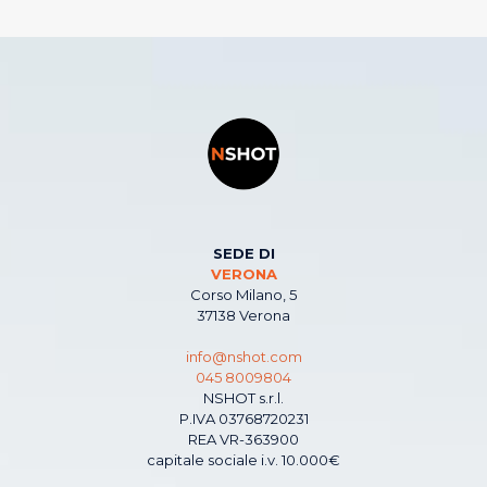
SEDE DI
VERONA
Corso Milano, 5
37138 Verona
info@nshot.com
045 8009804
NSHOT s.r.l.
P.IVA 03768720231
REA VR-363900
capitale sociale i.v. 10.000€