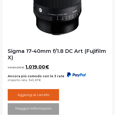
Sigma 17-40mm f/1.8 DC Art (Fujifilm
X)
Il
Il
1.019,00
€
1.049,00
€
prezzo
prezzo
originale
attuale
Ancora più comodo con le 3 rate
importo rata:
349,67
€
era:
è:
1.049,00€.
1.019,00€.
Aggiungi al carrello
Maggiori Informazioni