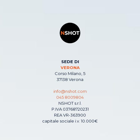
SEDE DI
VERONA
Corso Milano, 5
37138 Verona
info@nshot.com
045 8009804
NSHOT s.r.l.
P.IVA 03768720231
REA VR-363900
capitale sociale i.v. 10.000€