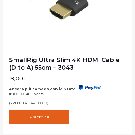
SmallRig Ultra Slim 4K HDMI Cable
(D to A) 55cm – 3043
19,00
€
Ancora più comodo con le 3 rate
importo rata:
6,33
€
(PRENOTA L'ARTICOLO)
Preordina