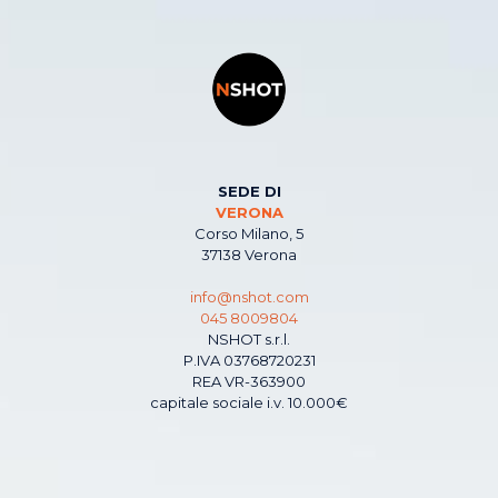
SEDE DI
VERONA
Corso Milano, 5
37138 Verona
info@nshot.com
045 8009804
NSHOT s.r.l.
P.IVA 03768720231
REA VR-363900
capitale sociale i.v. 10.000€