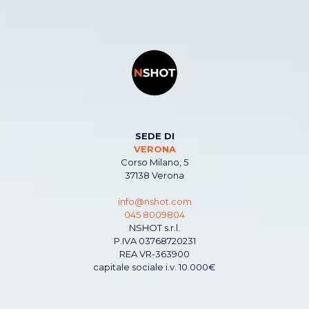
SEDE DI
VERONA
Corso Milano, 5
37138 Verona
info@nshot.com
045 8009804
NSHOT s.r.l.
P.IVA 03768720231
REA VR-363900
capitale sociale i.v. 10.000€