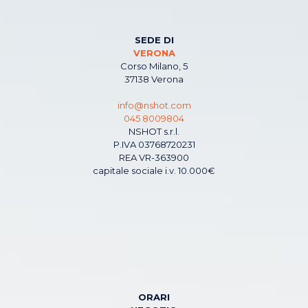
SEDE DI
VERONA
Corso Milano, 5
37138 Verona
info@nshot.com
045 8009804
NSHOT s.r.l.
P.IVA 03768720231
REA VR-363900
capitale sociale i.v. 10.000€
ORARI