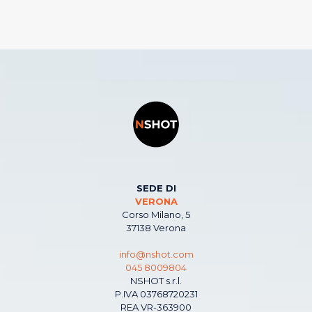
SEDE DI
VERONA
Corso Milano, 5
37138 Verona
info@nshot.com
045 8009804
NSHOT s.r.l.
P.IVA 03768720231
REA VR-363900