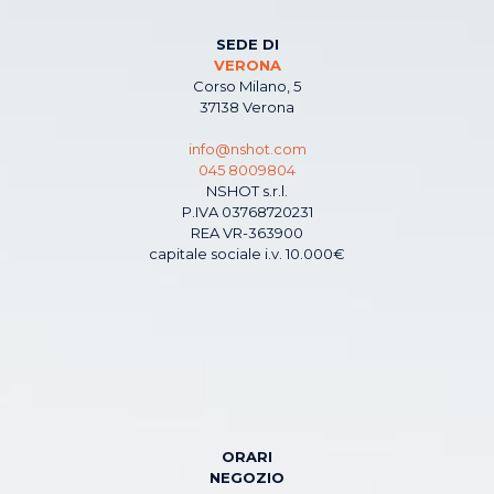
SEDE DI
VERONA
Corso Milano, 5
37138 Verona
info@nshot.com
045 8009804
NSHOT s.r.l.
P.IVA 03768720231
REA VR-363900
capitale sociale i.v. 10.000€
ORARI
NEGOZIO