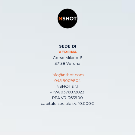
SEDE DI
VERONA
Corso Milano, 5
37138 Verona
info@nshot.com
045 8009804
NSHOT s.r.l.
P.IVA 03768720231
REA VR-363900
capitale sociale i.v. 10.000€