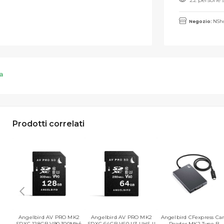
Negozio:
NSho
a
Prodotti correlati
Angelbird AV PRO MK2
Angelbird AV PRO MK2
Angelbird CFexpress Ca
SDXC 128GB V90 300Mb/s
SDXC 64GB V60 U3 UHS-II
Reader MK2 Type B