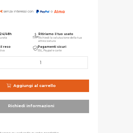
7
€
senza interessi con
o
 24/48h
Ritiriamo il tuo usato
urata
Richiedi la valutazione della tua
attrezzatura
il reso
Pagamenti sicuri
tiva
SSL, Paypal e carte
Aggiungi al carrello
stanno guardando questo prodotto