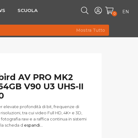
WS
SCUOLA
EN
0
Mostra Tutto
bird AV PRO MK2
64GB V90 U3 UHS-II
0
r elevate profondità di bit, frequenze di
isoluzioni, tra cui video Full HD, 4K+ e 3D,
fotografia raw e a raffica continua in sistemi
 la scheda d
espandi...