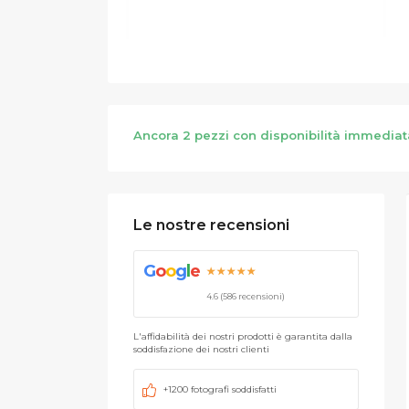
Ancora 2 pezzi con disponibilità immediat
Le nostre recensioni
G
o
o
g
l
e
★★★★★
4.6 (586 recensioni)
L'affidabilità dei nostri prodotti è garantita dalla
soddisfazione dei nostri clienti
+1200 fotografi soddisfatti