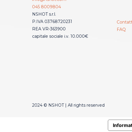
045 8009804
NSHOT s.r.l.
P.IVA 03768720231
Contatt
REA VR-363900
FAQ
capitale sociale i.v. 10.000€
2024 © NSHOT | All rights reserved
Informat