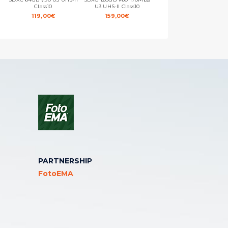
Class10
U3 UHS-II Class10
V60 280mb/s U3 A1 Class 10
con Adattatore SD
119,00
€
159,00
€
89,00
€
PARTNERSHIP
FotoEMA