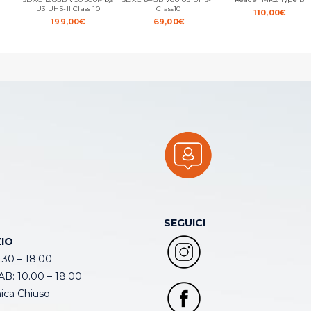
U3 UHS-II Class 10
Class10
110,00
€
199,00
€
69,00
€
SEGUICI
IO
.30 – 18.00
B: 10.00 – 18.00
ca Chiuso