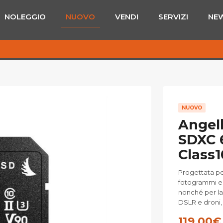
NOLEGGIO
NUOVO
VENDI
SERVIZI
NE
NUOVO
Angel
SDXC 
Class1
Progettata pe
fotogrammi e r
nonché per la 
DSLR e droni,
119,00
€