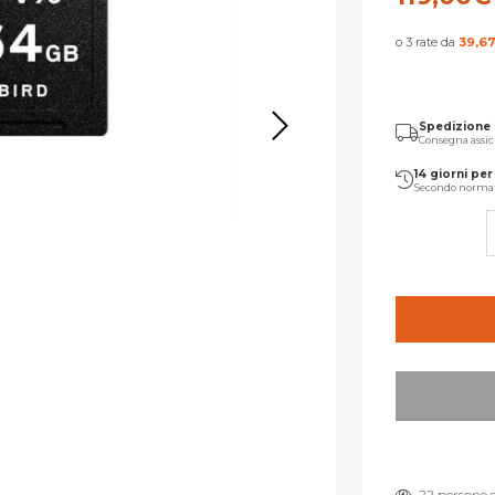
o 3 rate da
39,6
Spedizione
Consegna assic
14 giorni per 
Secondo norma
22 persone 