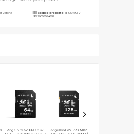
t Verona
Codice prodotto:
IT NSH001 V
N9120056584918
rd
Angelbird AV PRO MK2
Angelbird AV PRO MK2
Angelbird AV PRO
SDXC 64GB V90 U3 UHS-II
SDXC 128GB V60 170Mb/s
microSDXC UHS-II 128GB