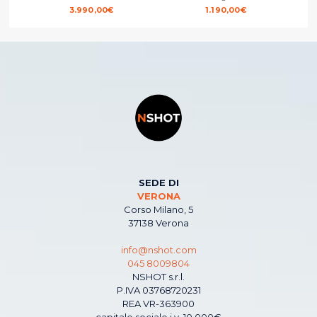
3.990,00
€
1.190,00
€
SEDE DI
VERONA
Corso Milano, 5
37138 Verona
info@nshot.com
045 8009804
NSHOT s.r.l.
P.IVA 03768720231
REA VR-363900
capitale sociale i.v. 10.000€