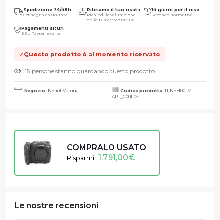
Spedizione 24/48h
Ritiriamo il tuo usato
14 giorni per il reso
Consegna assicurata
Richiedi la valutazione
Secondo normativa
della tua attrezzatura
Pagamenti sicuri
SSL, Paypal e carte
Questo prodotto è al momento riservato
18 persone stanno guardando questo prodotto
Negozio:
NShot Verona
Codice prodotto:
IT NSH001 V
ART_C001105
COMPRALO USATO
1.791,00
€
Risparmi
Le nostre recensioni