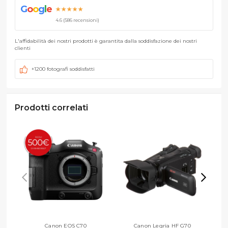
G
o
o
g
l
e
★★★★★
4.6 (586 recensioni)
L'affidabilità dei nostri prodotti è garantita dalla soddisfazione dei nostri
clienti
+1200 fotografi soddisfatti
Prodotti correlati
Canon EOS C70
Canon Legria HF G70