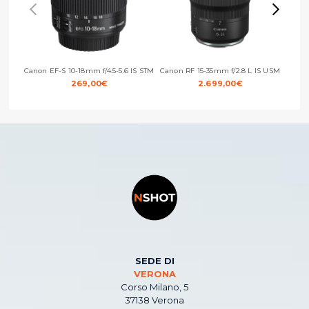
Canon EF-S 10-18mm f/4.5-5.6 IS STM
Canon RF 15-35mm f/2.8 L IS USM
Cano
269,00
€
2.699,00
€
SEDE DI
VERONA
Corso Milano, 5
37138 Verona