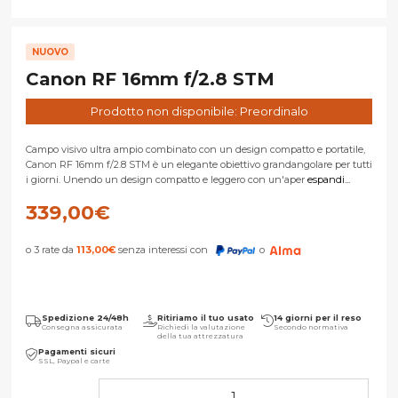
NUOVO
Canon RF 16mm f/2.8 STM
Prodotto non disponibile: Preordinalo
Campo visivo ultra ampio combinato con un design compatto e portatile,
Canon RF 16mm f/2.8 STM è un elegante obiettivo grandangolare per tutti
i giorni. Unendo un design compatto e leggero con un'aper
espandi...
339,00
€
o 3 rate da
113,00
€
senza interessi con
o
Spedizione 24/48h
Ritiriamo il tuo usato
14 giorni per il reso
Consegna assicurata
Richiedi la valutazione
Secondo normativa
della tua attrezzatura
Pagamenti sicuri
SSL, Paypal e carte