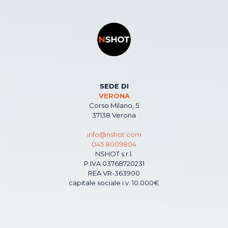
SEDE DI
VERONA
Corso Milano, 5
37138 Verona
info@nshot.com
045 8009804
NSHOT s.r.l.
P.IVA 03768720231
REA VR-363900
capitale sociale i.v. 10.000€