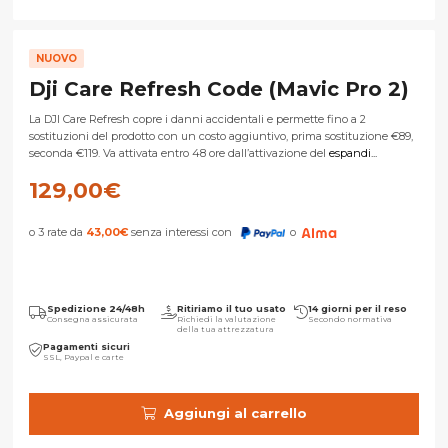
NUOVO
Dji Care Refresh Code (Mavic Pro 2)
La DJI Care Refresh copre i danni accidentali e permette fino a 2
sostituzioni del prodotto con un costo aggiuntivo, prima sostituzione €89,
seconda €119. Va attivata entro 48 ore dall’attivazione del
espandi...
129,00
€
o 3 rate da
43,00
€
senza interessi con
o
Spedizione 24/48h
Ritiriamo il tuo usato
14 giorni per il reso
Consegna assicurata
Richiedi la valutazione
Secondo normativa
della tua attrezzatura
Pagamenti sicuri
SSL, Paypal e carte
Aggiungi al carrello