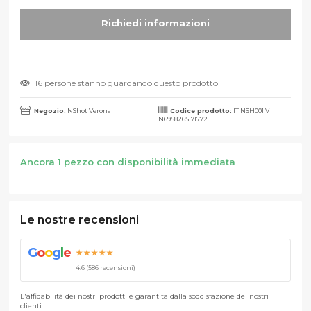
16 persone stanno guardando questo prodotto
Negozio:
NShot Verona
Codice prodotto:
IT NSH001 V
N6958265171772
Ancora 1 pezzo con disponibilità immediata
Le nostre recensioni
G
o
o
g
l
e
★★★★★
4.6 (586 recensioni)
L'affidabilità dei nostri prodotti è garantita dalla soddisfazione dei nostri
clienti