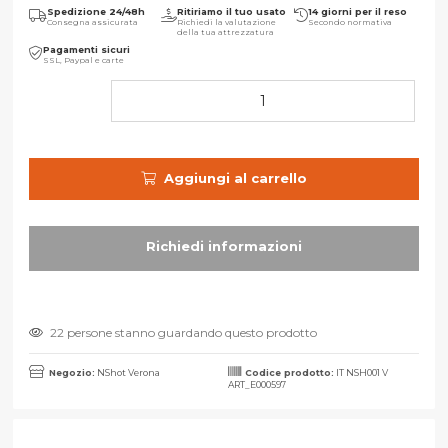
Spedizione 24/48h
Ritiriamo il tuo usato
14 giorni per il reso
Consegna assicurata
Richiedi la valutazione
Secondo normativa
della tua attrezzatura
Pagamenti sicuri
SSL, Paypal e carte
Aggiungi al carrello
22 persone stanno guardando questo prodotto
Negozio:
NShot Verona
Codice prodotto:
IT NSH001 V
ART_E000597