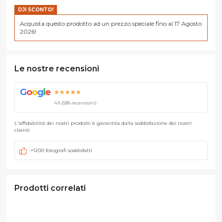
DJI SCONTO!
Acquista questo prodotto ad un prezzo speciale fino al 17 Agosto
2026!
Le nostre recensioni
G
o
o
g
l
e
★★★★★
4.6 (586 recensioni)
L'affidabilità dei nostri prodotti è garantita dalla soddisfazione dei nostri
clienti
+1200 fotografi soddisfatti
Prodotti correlati