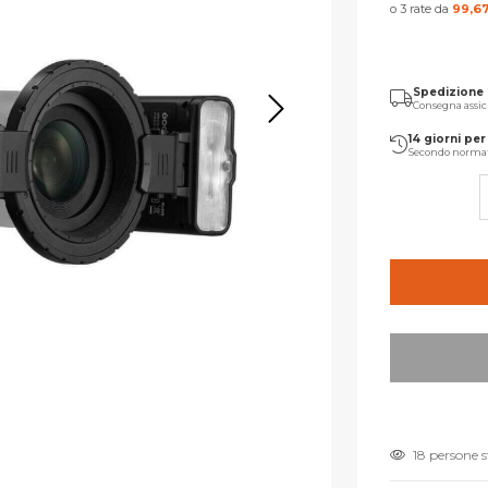
o 3 rate da
99,6
Spedizione
Consegna assic
14 giorni per 
Secondo norma
18 persone 