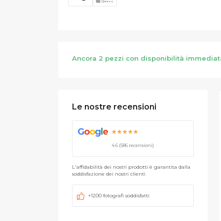
Ancora 2 pezzi con disponibilità immediat
Le nostre recensioni
G
o
o
g
l
e
★★★★★
4.6 (586 recensioni)
L'affidabilità dei nostri prodotti è garantita dalla
soddisfazione dei nostri clienti
+1200 fotografi soddisfatti