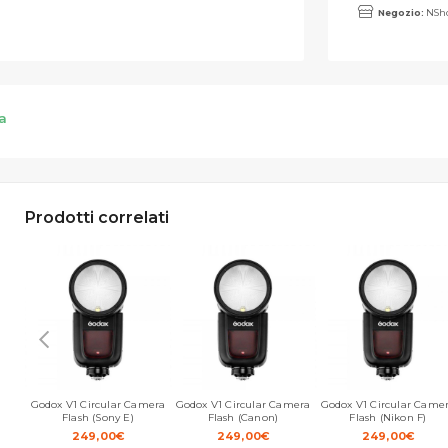
Negozio:
NSho
a
Prodotti correlati
Godox V1 Circular Camera
Godox V1 Circular Camera
Godox V1 Circular Came
Flash (Sony E)
Flash (Canon)
Flash (Nikon F)
249,00
€
249,00
€
249,00
€