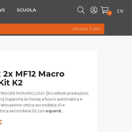
WS
SCUOLA
EN
0
Mostra Tutto
 2x MF12 Macro
Kit K2
RIGGER NON INCLUSO. [Eccellenti prestazioni
ro] Supporta la messa a fuoco automatica e
'attivazione ottica secondaria S1 e
ottica secondaria S2 con
espandi...
€