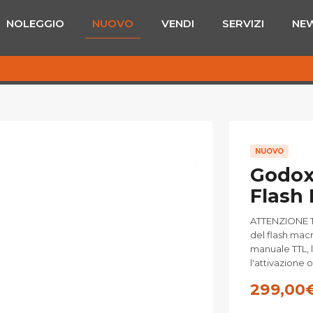
NOLEGGIO
NUOVO
VENDI
SERVIZI
NE
NUOVO
Godox
Flash 
ATTENZIONE T
del flash mac
manuale TTL, l
l'attivazione 
299,00