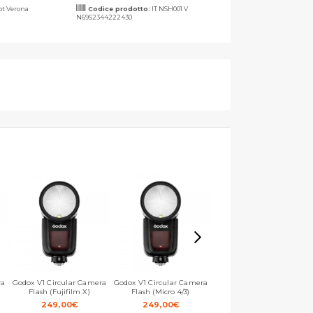
t Verona
Codice prodotto:
IT NSH001 V
N6952344222430
ra
Godox V1 Circular Camera
Godox V1 Circular Camera
Godox TT350 TTL Camera
Flash (Fujifilm X)
Flash (Micro 4/3)
Flash (Fujifilm X)
249,00
€
249,00
€
90,00
€