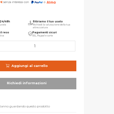
7
€
senza interessi con
o
 24/48h
Ritiriamo il tuo usato
urata
Richiedi la valutazione della tua
attrezzatura
il reso
Pagamenti sicuri
tiva
SSL, Paypal e carte
Aggiungi al carrello
stanno guardando questo prodotto