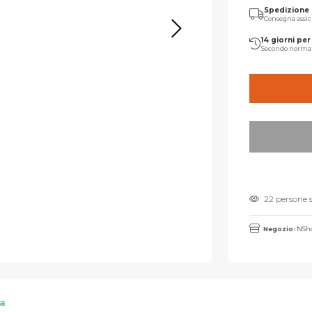
Spedizione
Consegna assic
14 giorni per 
Secondo norma
22 persone 
Negozio:
NSho
ta