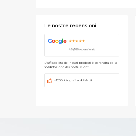
Le nostre recensioni
G
o
o
g
l
e
★★★★★
4.6 (586 recensioni)
L'affidabilità dei nostri prodotti è garantita dalla
soddisfazione dei nostri clienti
+1200 fotografi soddisfatti