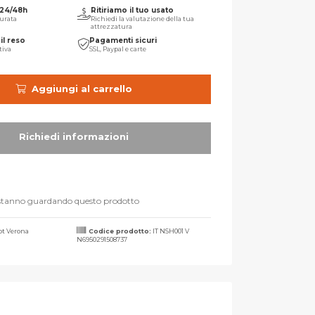
 24/48h
Ritiriamo il tuo usato
urata
Richiedi la valutazione della tua
attrezzatura
il reso
Pagamenti sicuri
tiva
SSL, Paypal e carte
Aggiungi al carrello
stanno guardando questo prodotto
t Verona
Codice prodotto:
IT NSH001 V
N6950291508737