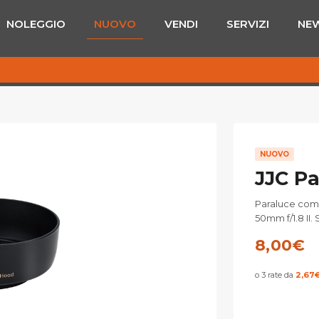
NOLEGGIO
NUOVO
VENDI
SERVIZI
NE
NUOVO
JJC Pa
Paraluce comp
50mm f/1.8 II.
8,00
€
o 3 rate da
2,67