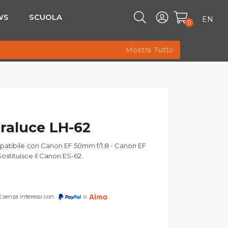
WS
SCUOLA
EN
0
Mostra Tutto
raluce LH-62
atibile con Canon EF 50mm f/1.8 - Canon EF
 Sostituisce il Canon ES-62.
€
senza interessi con
o