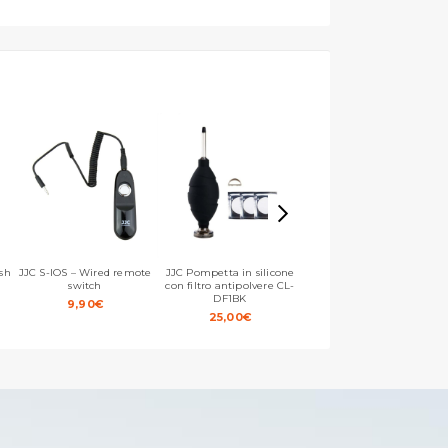
ash
JJC S-IOS – Wired remote
JJC Pompetta in silicone
JCC Pulsante di scatto in
switch
con filtro antipolvere CL-
metallo – Rosso
DF1BK
9,90
€
9,00
€
25,00
€