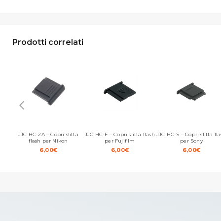
Prodotti correlati
JJC HC-2A – Copri slitta
JJC HC-F – Copri slitta flash
JJC HC-S – Copri slitta fl
flash per Nikon
per Fujifilm
per Sony
6,00
€
6,00
€
6,00
€