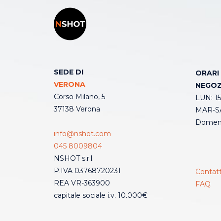
SEDE DI
ORARI
VERONA
NEGOZ
Corso Milano, 5
LUN: 15
37138 Verona
MAR-SA
Domeni
info@nshot.com
045 8009804
NSHOT s.r.l.
P.IVA 03768720231
Contatt
REA VR-363900
FAQ
capitale sociale i.v. 10.000€