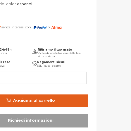
dei color
espandi...
€
senza interessi con
o
 24/48h
Ritiriamo il tuo usato
urata
Richiedi la valutazione della tua
attrezzatura
il reso
Pagamenti sicuri
tiva
SSL, Paypal e carte
Aggiungi al carrello