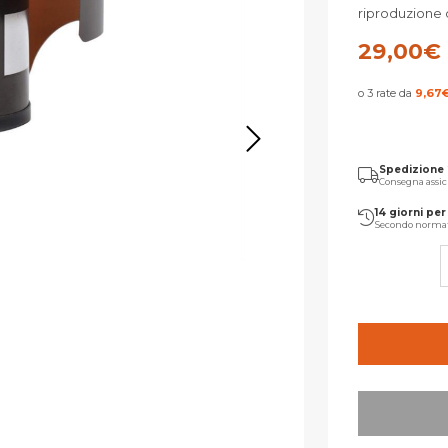
riproduzione 
29,00
€
o 3 rate da
9,67
Spedizione
Consegna assic
14 giorni per 
Secondo norma