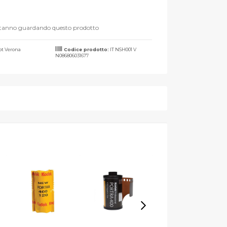
stanno guardando questo prodotto
t Verona
Codice prodotto:
IT NSH001 V
N086806031677