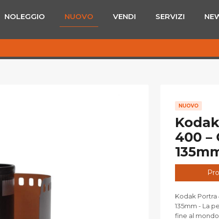
NOLEGGIO
NUOVO
VENDI
SERVIZI
NE
NUOVO
Kodak 
400 – 
135mm
Pro
Kodak Portra 
135mm - La pel
fine al mondo.