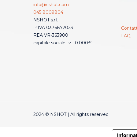
info@nshot.com
045 8009804
NSHOT s.r.l.
P.IVA 03768720231
Contatt
REA VR-363900
FAQ
capitale sociale i.v. 10.000€
2024 © NSHOT | All rights reserved
Informat