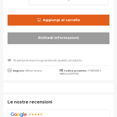
Aggiungi al carrello
16 persone stanno guardando questo prodotto
Negozio:
NShot Verona
Codice prodotto:
IT NSH001 V
N8024221071740
Le nostre recensioni
G
o
o
g
l
e
★★★★★