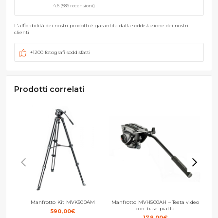
4.6 (586 recensioni)
L'affidabilità dei nostri prodotti è garantita dalla soddisfazione dei nostri
clienti
+1200 fotografi soddisfatti
Prodotti correlati
Manfrotto Kit MVK500AM
Manfrotto MVH500AH – Testa video
Man
con base piatta
590,00
€
179,00
€