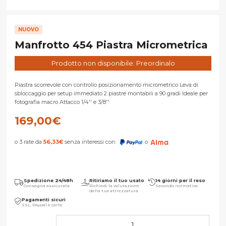
NUOVO
Manfrotto 454 Piastra Micrometrica
Prodotto non disponibile: Preordinalo
Piastra scorrevole con controllo posizionamento micrometrico Leva di
sbloccaggio per setup immediato 2 piastre montabili a 90 gradi Ideale per
fotografia macro Attacco 1/4'' e 3/8''
169,00
€
o 3 rate da
56,33
€
senza interessi con
o
Spedizione 24/48h
Ritiriamo il tuo usato
14 giorni per il reso
Consegna assicurata
Richiedi la valutazione
Secondo normativa
della tua attrezzatura
Pagamenti sicuri
SSL, Paypal e carte