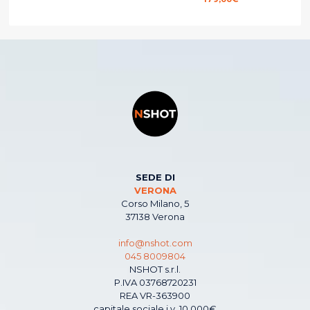
SEDE DI
VERONA
Corso Milano, 5
37138 Verona
info@nshot.com
045 8009804
NSHOT s.r.l.
P.IVA 03768720231
REA VR-363900
capitale sociale i.v. 10.000€