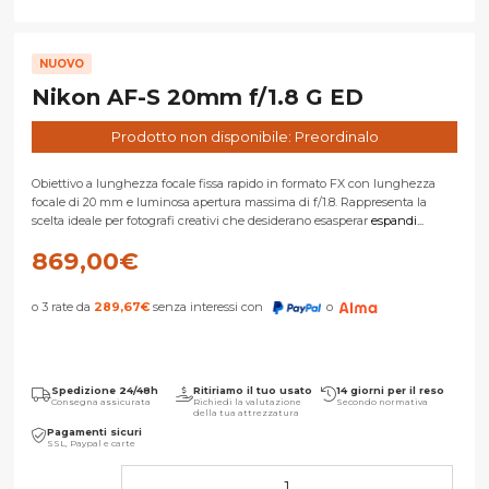
NUOVO
Nikon AF-S 20mm f/1.8 G ED
Prodotto non disponibile: Preordinalo
Obiettivo a lunghezza focale fissa rapido in formato FX con lunghezza
focale di 20 mm e luminosa apertura massima di f/1.8. Rappresenta la
scelta ideale per fotografi creativi che desiderano esasperar
espandi...
869,00
€
o 3 rate da
289,67
€
senza interessi con
o
Spedizione 24/48h
Ritiriamo il tuo usato
14 giorni per il reso
Consegna assicurata
Richiedi la valutazione
Secondo normativa
della tua attrezzatura
Pagamenti sicuri
SSL, Paypal e carte