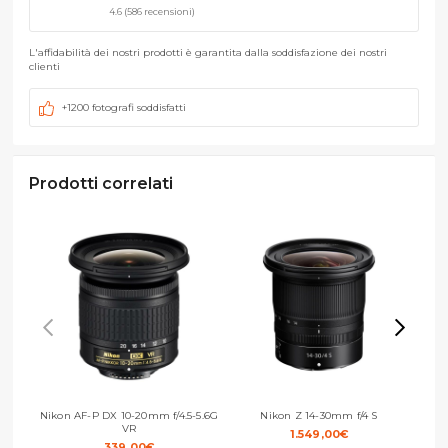
4.6 (586 recensioni)
L'affidabilità dei nostri prodotti è garantita dalla soddisfazione dei nostri
clienti
+1200 fotografi soddisfatti
Prodotti correlati
Nikon AF-P DX 10-20mm f/4.5-5.6G
Nikon Z 14-30mm f/4 S
Nik
VR
1.549,00
€
339,00
€