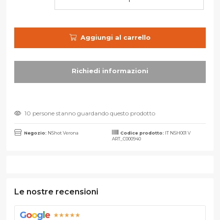
Aggiungi al carrello
10 persone stanno guardando questo prodotto
Negozio:
NShot Verona
Codice prodotto:
IT NSH001 V
ART_C000940
Le nostre recensioni
G
o
o
g
l
e
★★★★★