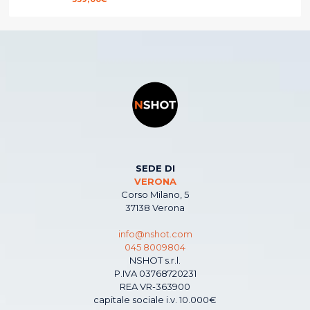
SEDE DI
VERONA
Corso Milano, 5
37138 Verona
info@nshot.com
045 8009804
NSHOT s.r.l.
P.IVA 03768720231
REA VR-363900
capitale sociale i.v. 10.000€