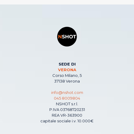
SEDE DI
VERONA
Corso Milano, 5
37138 Verona
info@nshot.com
045 8009804
NSHOT s.r.l.
P.IVA 03768720231
REA VR-363900
capitale sociale i.v. 10.000€