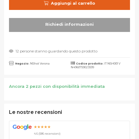
Aggiungi al carrello
12 persone stanno guardando questo prodotto
Negozio:
NShot Verona
Codice prodotto:
IT NSH001 V
N4960759023599
Ancora 2 pezzi con disponibilità immediata
Le nostre recensioni
G
o
o
g
l
e
★★★★★
4.6 (586 recensioni)