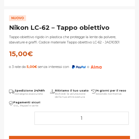
NUOVO
Nikon LC-62 – Tappo obiettivo
Tappo obiettivo rigido in plastica che protegge la lente da polvere,
sbavature e graffi. Codice materiale Tappo obiettivo LC-62 - JAD10301
15,00
€
o 3 rate da
5,00
€
senza interessi con
o
Spedizione 24/48h
Ritiriamo il tuo usato
14 giorni per il reso
Consegna assicurata
Richiedi la valutazione
Secondo normativa
della tua attrezzatura
Pagamenti sicuri
SSL, Paypal e carte