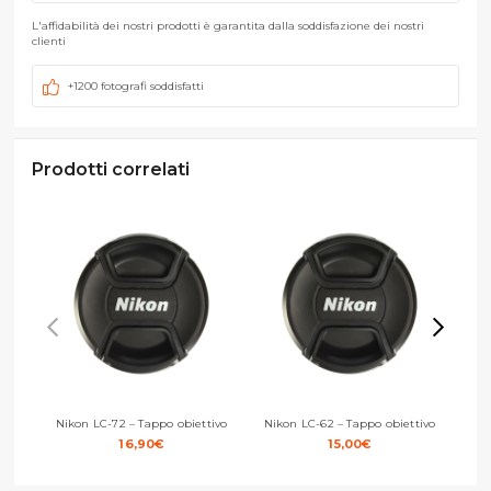
L'affidabilità dei nostri prodotti è garantita dalla soddisfazione dei nostri
clienti
+1200 fotografi soddisfatti
Prodotti correlati
Nikon LC-72 – Tappo obiettivo
Nikon LC-62 – Tappo obiettivo
N
16,90
€
15,00
€