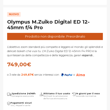
NUOVO
Olympus M.Zuiko Digital ED 12-
45mm f/4 Pro
Prodotto non disponibile: Preordinalo
L’obiettivo zoom standard più compatto e leggero al mondo: gli splendidi e
delicati bokeh che vuoi tu. L’M.Zuiko Digital ED 12-45mm F4 PRO è la
quintessenza della compattezza e della leggerezza, garan
espandi...
749,00
€
o 3 rate da
249,67
€
senza interessi con
o
Spedizione 24/48h
Ritiriamo il tuo usato
14 giorni per il reso
Consegna assicurata
Richiedi la valutazione
Secondo normativa
della tua attrezzatura
Pagamenti sicuri
SSL, Paypal e carte