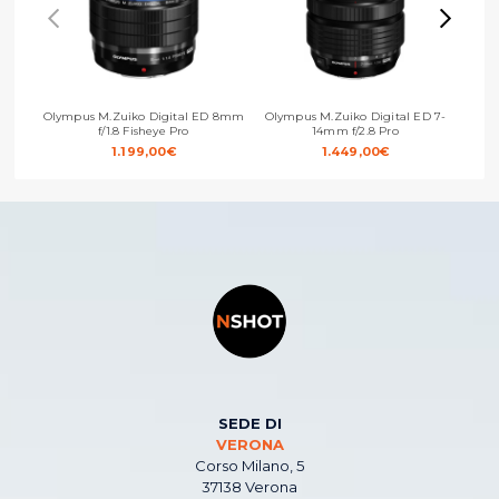
Olympus M.Zuiko Digital ED 8mm
Olympus M.Zuiko Digital ED 7-
Olymp
f/1.8 Fisheye Pro
14mm f/2.8 Pro
1.199,00
€
1.449,00
€
SEDE DI
VERONA
Corso Milano, 5
37138 Verona