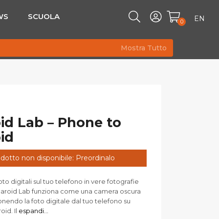
WS
SCUOLA
EN
0
Mostra Tutto
id Lab – Phone to
id
dotto non disponibile: Preordinalo
oto digitali sul tuo telefono in vere fotografie
Polaroid Lab funziona come una camera oscura
nendo la foto digitale dal tuo telefono su
oid. Il
espandi...