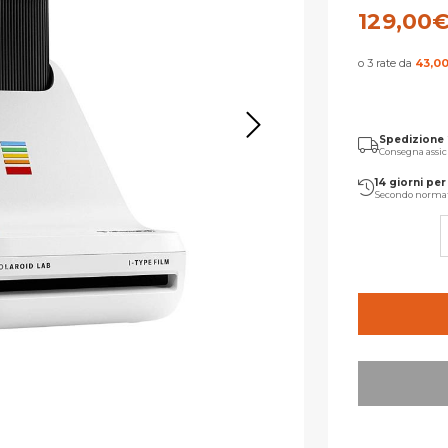
129,00
o 3 rate da
43,0
Spedizione
Consegna assic
14 giorni per 
Secondo norma