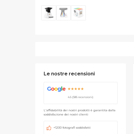
Le nostre recensioni
G
o
o
g
l
e
★★★★★
4.6 (586 recensioni)
L'affidabilità dei nostri prodotti è garantita dalla
soddisfazione dei nostri clienti
+1200 fotografi soddisfatti