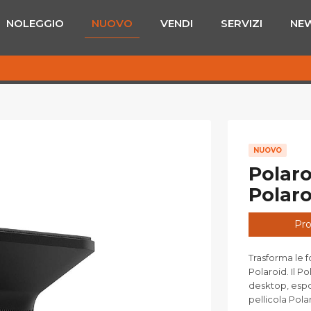
NOLEGGIO
NUOVO
VENDI
SERVIZI
NE
NUOVO
Polaro
Polaro
Pro
Trasforma le f
Polaroid. Il 
desktop, espo
pellicola Polar