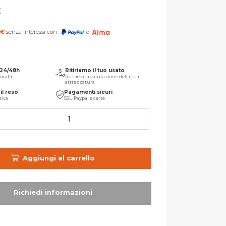
€
0
€
senza interessi con
o
 24/48h
Ritiriamo il tuo usato
urata
Richiedi la valutazione della tua
attrezzatura
il reso
Pagamenti sicuri
tiva
SSL, Paypal e carte
Aggiungi al carrello