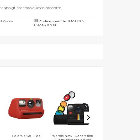
stanno guardando questo prodotto
t Verona
Codice prodotto:
IT NSH001 V
N9120066089601
Polaroid Go – Red
Polaroid Now+ Generation
Polaroid Now+ Generation
2 i-Type Instant Camera
2 i-Type Instant Camera