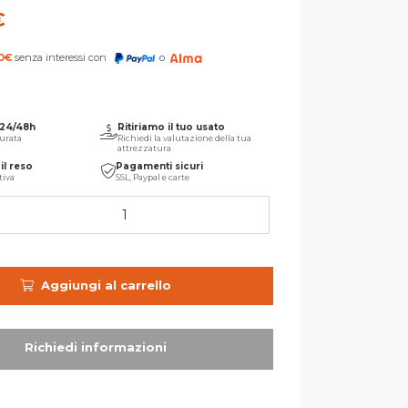
€
0
€
senza interessi con
o
 24/48h
Ritiriamo il tuo usato
urata
Richiedi la valutazione della tua
attrezzatura
il reso
Pagamenti sicuri
tiva
SSL, Paypal e carte
Aggiungi al carrello