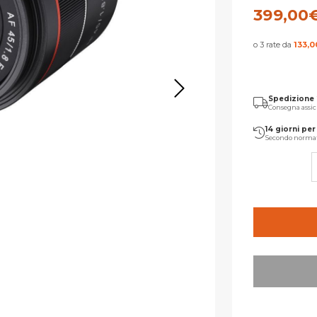
399,00
o 3 rate da
133,0
Spedizione
Consegna assic
14 giorni per 
Secondo norma