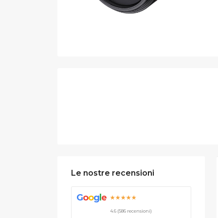
Le nostre recensioni
G
o
o
g
l
e
★★★★★
4.6 (586 recensioni)