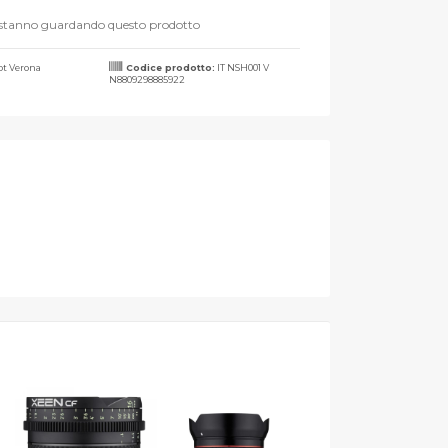
stanno guardando questo prodotto
t Verona
Codice prodotto:
IT NSH001 V
N8809298885922