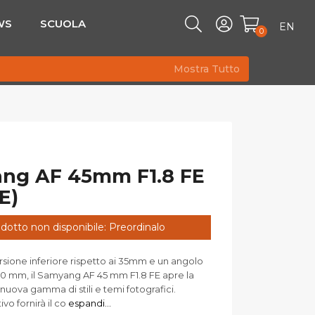
WS
SCUOLA
EN
0
Mostra Tutto
ng AF 45mm F1.8 FE
E)
dotto non disponibile: Preordinalo
rsione inferiore rispetto ai 35mm e un angolo
50 mm, il Samyang AF 45 mm F1.8 FE apre la
nuova gamma di stili e temi fotografici.
vo fornirà il co
espandi...