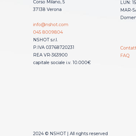
Corso Milano, 5
LUN: 15
37138 Verona
MAR-SA
Domeni
info@nshot.com
045 8009804
NSHOT s.r.l.
P.IVA 03768720231
Contatt
REA VR-363900
FAQ
capitale sociale i.v. 10.000€
2024 © NSHOT | All rights reserved