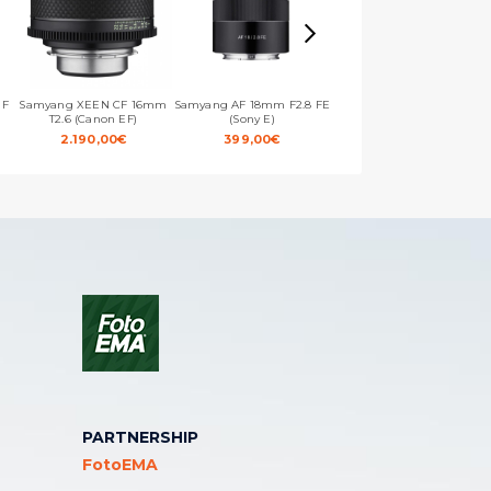
 F
Samyang XEEN CF 16mm
Samyang AF 18mm F2.8 FE
Samyang AF 24mm F2.8 FE
T2.6 (Canon EF)
(Sony E)
(Sony E)
2.190,00
€
399,00
€
279,00
€
PARTNERSHIP
FotoEMA