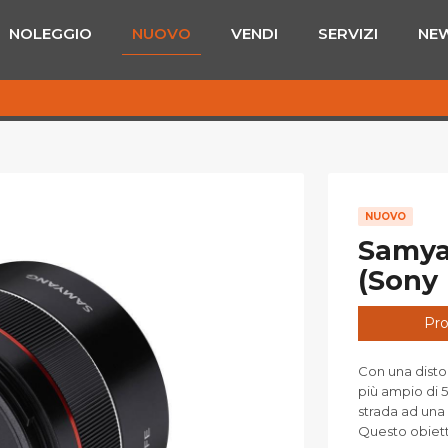
NOLEGGIO
NUOVO
VENDI
SERVIZI
NE
NUOVO
Samya
(Sony 
Pro
Con una disto
più ampio di 
strada ad una 
Questo obietti