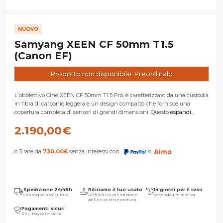
NUOVO
Samyang XEEN CF 50mm T1.5
(Canon EF)
Prodotto non disponibile: Preordinalo
L'obbiettivo Cine XEEN CF 50mm T1.5 Pro, è caratterizzato da una custodia
in fibra di carbonio leggera e un design compatto che fornisce una
copertura completa di sensori di grandi dimensioni. Questo
espandi...
2.190,00
€
o 3 rate da
730,00
€
senza interessi con
o
Spedizione 24/48h
Ritiriamo il tuo usato
14 giorni per il reso
Consegna assicurata
Richiedi la valutazione
Secondo normativa
della tua attrezzatura
Pagamenti sicuri
SSL, Paypal e carte