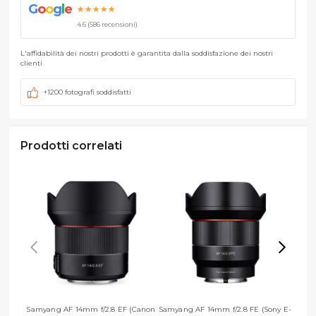
G
o
o
g
l
e
★★★★★
4.6 (586 recensioni)
L'affidabilità dei nostri prodotti è garantita dalla soddisfazione dei nostri
clienti
+1200 fotografi soddisfatti
Prodotti correlati
Samyang AF 14mm f/2.8 EF (Canon
Samyang AF 14mm f/2.8 FE (Sony E-
Samya