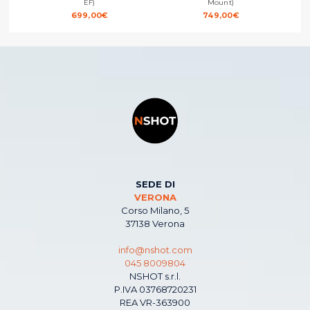
EF)
Mount)
699,00
€
749,00
€
SEDE DI
VERONA
Corso Milano, 5
37138 Verona
info@nshot.com
045 8009804
NSHOT s.r.l.
P.IVA 03768720231
REA VR-363900