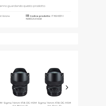
tanno guardando questo prodotto
t Verona
Codice prodotto:
IT NSH001 V
N085126414658
SM
Sigma 14mm f/1.8 DG HSM
Sigma 14mm f/1.8 DG HSM
Sigma 14mm f/1.8 DG HSM
Art (Nikon F)
Art (Sony E)
Art (L-Mount)