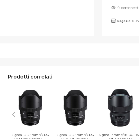
9 persone s
Negozio:
NSho
Prodotti correlati
Sigma 12-24mm f/4 DG
Sigma 12-24mm f/4 DG
Sigma 14mm f/1.8 DG H
HSM Art (Canon EF)
HSM Art (Nikon F)
Art (Canon EF)