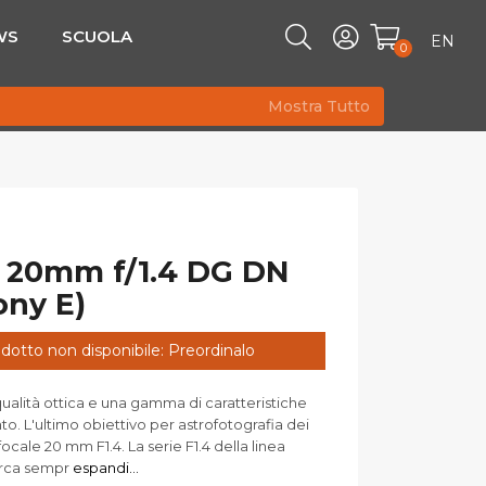
WS
SCUOLA
EN
0
Mostra Tutto
 20mm f/1.4 DG DN
ony E)
dotto non disponibile: Preordinalo
ualità ottica e una gamma di caratteristiche
o. L'ultimo obiettivo per astrofotografia dei
focale 20 mm F1.4. La serie F1.4 della linea
erca sempr
espandi...