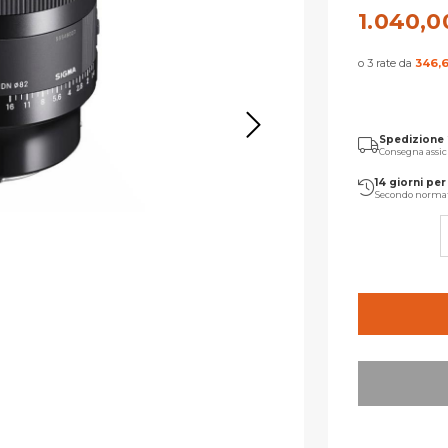
1.040,0
o 3 rate da
346,
Spedizione
Consegna assic
14 giorni per 
Secondo norma