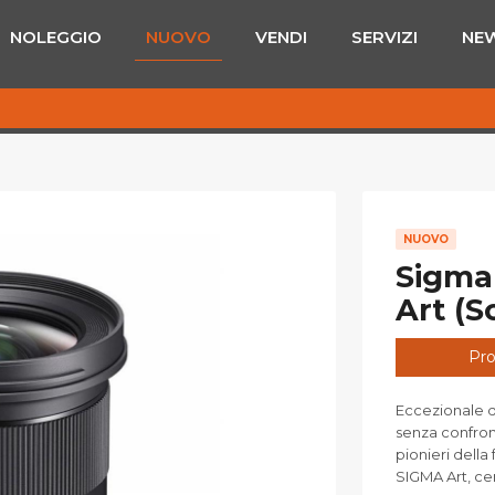
NOLEGGIO
NUOVO
VENDI
SERVIZI
NE
NUOVO
Sigma
Art (S
Pro
Eccezionale q
senza confront
pionieri della 
SIGMA Art, c