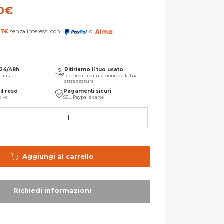
0
€
67
€
senza interessi con
o
 24/48h
Ritiriamo il tuo usato
urata
Richiedi la valutazione della tua
attrezzatura
il reso
Pagamenti sicuri
tiva
SSL, Paypal e carte
Aggiungi al carrello