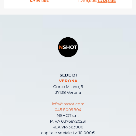
Il
Il
4.799,00
€
1.789,00
€
1.349,00
€
prezzo
prezzo
originale
attuale
era:
è:
1.789,00€.
1.349,00€.
SEDE DI
VERONA
Corso Milano, 5
37138 Verona
info@nshot.com
045 8009804
NSHOT s.r.l.
P.IVA 03768720231
REA VR-363900
capitale sociale i.v. 10.000€