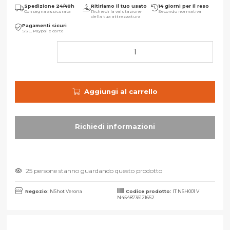
Spedizione 24/48h
Ritiriamo il tuo usato
14 giorni per il reso
Consegna assicurata
Richiedi la valutazione
Secondo normativa
della tua attrezzatura
Pagamenti sicuri
SSL, Paypal e carte
Aggiungi al carrello
25 persone stanno guardando questo prodotto
Negozio:
NShot Verona
Codice prodotto:
IT NSH001 V
N4548736121652