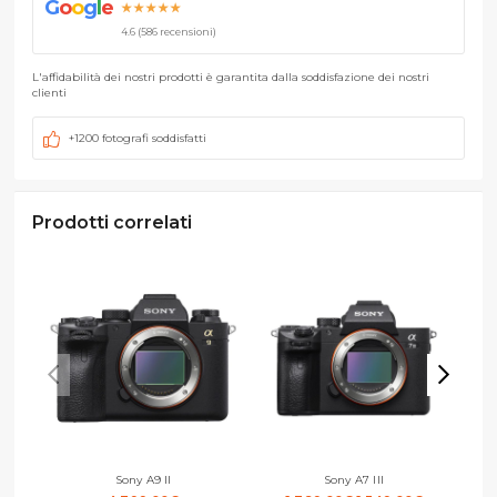
G
o
o
g
l
e
★★★★★
4.6 (586 recensioni)
L'affidabilità dei nostri prodotti è garantita dalla soddisfazione dei nostri
clienti
+1200 fotografi soddisfatti
Prodotti correlati
Sony A9 II
Sony A7 III