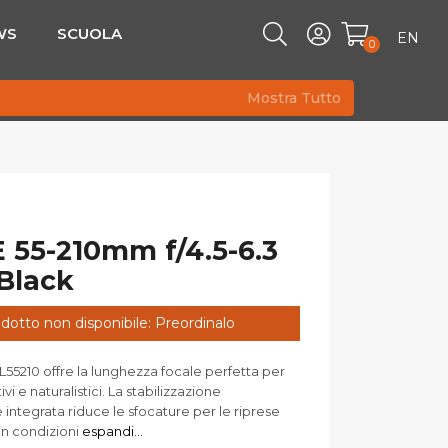
WS
SCUOLA
EN
0
Mostra Tutto
 55-210mm f/4.5-6.3
Black
dotto non disponibile: Preordinalo
L55210 offre la lunghezza focale perfetta per
vi e naturalistici. La stabilizzazione
integrata riduce le sfocature per le riprese
in condizioni
espandi...