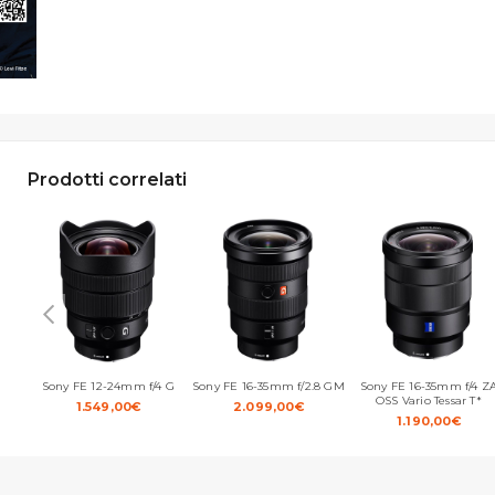
Prodotti correlati
Sony FE 12-24mm f/4 G
Sony FE 16-35mm f/2.8 GM
Sony FE 16-35mm f/4 Z
OSS Vario Tessar T*
1.549,00
€
2.099,00
€
1.190,00
€