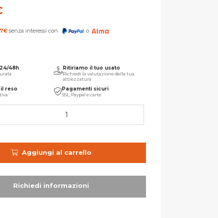
€
67
€
senza interessi con
o
 24/48h
Ritiriamo il tuo usato
urata
Richiedi la valutazione della tua
attrezzatura
il reso
Pagamenti sicuri
tiva
SSL, Paypal e carte
Aggiungi al carrello