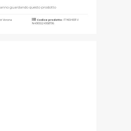
stanno guardando questo prodotto
t Verona
Codice prodotto:
IT NSH001 V
N4905524958706