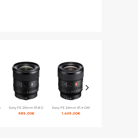
A
Sony FE 20mm f/1.8 G
Sony FE 24mm f/1.4 GM
Sony FE 24-240mm f/3.5-6.3
OSS
989,00
€
1.409,00
€
890,00
€