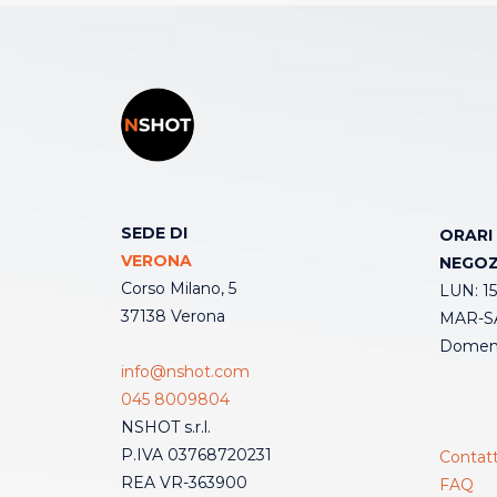
SEDE DI
ORARI
VERONA
NEGOZ
Corso Milano, 5
LUN: 15
37138 Verona
MAR-SA
Domeni
info@nshot.com
045 8009804
NSHOT s.r.l.
P.IVA 03768720231
Contatt
REA VR-363900
FAQ