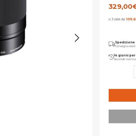
329,00
o 3 rate da
109,
Spedizione
Consegna assic
14 giorni per 
Secondo norma