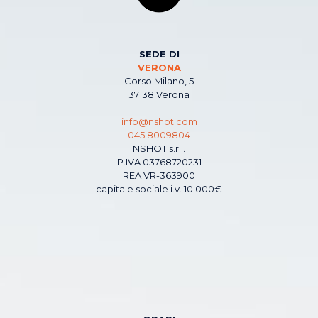
SEDE DI
VERONA
Corso Milano, 5
37138 Verona
info@nshot.com
045 8009804
NSHOT s.r.l.
P.IVA 03768720231
REA VR-363900
capitale sociale i.v. 10.000€