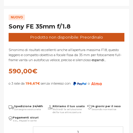
NUOVO
Sony FE 35mm f/1.8
Prodotto non disponibile: Preordinalo
Sinonimo di risultati eccellenti anche all’apertura massima F1.8, questo
leggero e compatto obiettivo a focale fissa da 35 mm per fotocamere full-
frame vanta un autofocus veloce, preciso e silenzioso
espandi...
590,00
€
o 3 rate da
196,67
€
senza interessi con
o
Spedizione 24/48h
Ritiriamo il tuo usato
14 giorni per il reso
Consegna assicurata
Richiedi la valutazione
Secondo normativa
della tua attrezzatura
Pagamenti sicuri
SSL, Paypal e carte