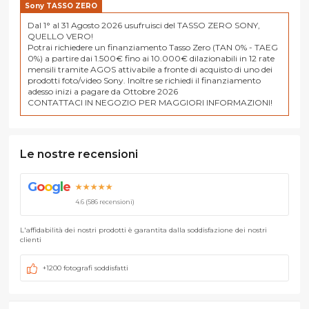
Sony TASSO ZERO
Dal 1° al 31 Agosto 2026 usufruisci del TASSO ZERO SONY,
QUELLO VERO!
Potrai richiedere un finanziamento Tasso Zero (TAN 0% - TAEG
0%) a partire dai 1.500€ fino ai 10.000€ dilazionabili in 12 rate
mensili tramite AGOS attivabile a fronte di acquisto di uno dei
prodotti foto/video Sony. Inoltre se richiedi il finanziamento
adesso inizi a pagare da Ottobre 2026
CONTATTACI IN NEGOZIO PER MAGGIORI INFORMAZIONI!
Le nostre recensioni
G
o
o
g
l
e
★★★★★
4.6 (586 recensioni)
L'affidabilità dei nostri prodotti è garantita dalla soddisfazione dei nostri
clienti
+1200 fotografi soddisfatti