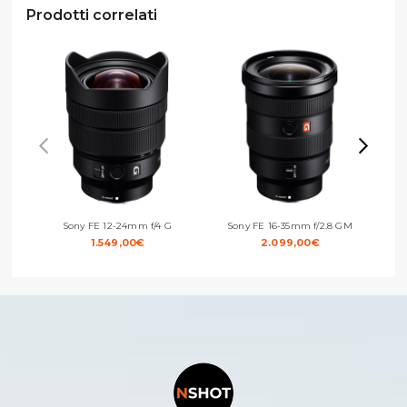
Prodotti correlati
Sony FE 12-24mm f/4 G
Sony FE 16-35mm f/2.8 GM
Sony
1.549,00
€
2.099,00
€