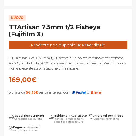
NUOVO
TTArtisan 7.5mm f/2 Fisheye
(Fujifilm X)
Prodotto non disponibile: Preordinalo
Il TTArtisan APS-C 7.5mm f/2 Fisheye è un obiettivo fisheye per formato
APS-C, prodotto dal 2020. La messa a fuoco avviene tramite Manual Focus,
non è presente stabilizzazione d'immagine.
169,00
€
o 3 rate da
56,33
€
senza interessi con
o
Spedizione 24/48h
Ritiriamo il tuo usato
14 giorni per il reso
Consegna assicurata
Richiedi la valutazione
Secondo normativa
della tua attrezzatura
Pagamenti sicuri
SSL, Paypal e carte