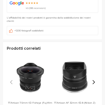
G
o
o
g
l
e
★★★★★
4.6 (586 recensioni)
L'affidabilità dei nostri prodotti è garantita dalla soddisfazione dei nostri
clienti
+1200 fotografi soddisfatti
Prodotti correlati
TTArtisan 7.5mm f/2 Fisheye (Fujifilm
TTArtisan AF 32mm f/2.8 (Nikon Z)
TTArti