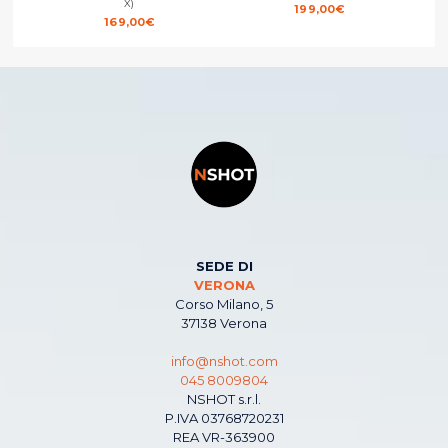
X)
199,00
€
169,00
€
SEDE DI
VERONA
Corso Milano, 5
37138 Verona
info@nshot.com
045 8009804
NSHOT s.r.l.
P.IVA 03768720231
REA VR-363900