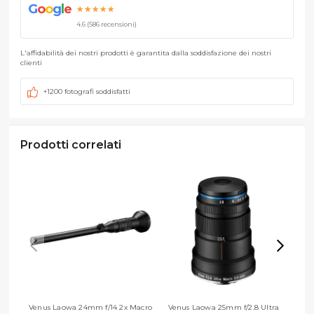
G
o
o
g
l
e
★★★★★
4.6 (586 recensioni)
L'affidabilità dei nostri prodotti è garantita dalla soddisfazione dei nostri
clienti
+1200 fotografi soddisfatti
Prodotti correlati
Venus Laowa 24mm f/14 2x Macro
Venus Laowa 25mm f/2.8 Ultra
Venus