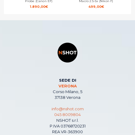
Probe (Canon EF)
Macro 2.5-5x (Nikon F)
1.890,00
€
499,00
€
SEDE DI
VERONA
Corso Milano, 5
37138 Verona
info@nshot.com
045 8009804
NSHOT s.r.l.
P.IVA 03768720231
REA VR-363900