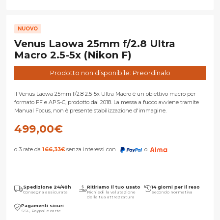
NUOVO
Venus Laowa 25mm f/2.8 Ultra
Macro 2.5-5x (Nikon F)
Prodotto non disponibile: Preordinalo
Il Venus Laowa 25mm f/2.8 2.5-5x Ultra Macro è un obiettivo macro per
formato FF e APS-C, prodotto dal 2018. La messa a fuoco avviene tramite
Manual Focus, non è presente stabilizzazione d'immagine.
499,00
€
o 3 rate da
166,33
€
senza interessi con
o
Spedizione 24/48h
Ritiriamo il tuo usato
14 giorni per il reso
Consegna assicurata
Richiedi la valutazione
Secondo normativa
della tua attrezzatura
Pagamenti sicuri
SSL, Paypal e carte