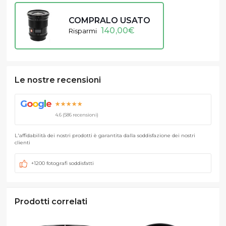
COMPRALO USATO
140,00
€
Risparmi
Le nostre recensioni
G
o
o
g
l
e
★★★★★
4.6 (586 recensioni)
L'affidabilità dei nostri prodotti è garantita dalla soddisfazione dei nostri
clienti
+1200 fotografi soddisfatti
Prodotti correlati