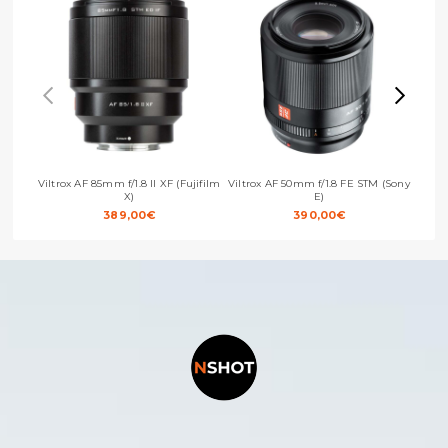
Viltrox AF 85mm f/1.8 II XF (Fujifilm
Viltrox AF 50mm f/1.8 FE STM (Sony
Viltro
X)
E)
389,00
€
390,00
€