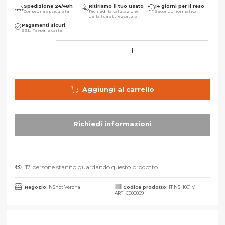
Spedizione 24/48h
Ritiriamo il tuo usato
14 giorni per il reso
Consegna assicurata
Richiedi la valutazione
Secondo normativa
della tua attrezzatura
Pagamenti sicuri
SSL, Paypal e carte
Aggiungi al carrello
17 persone stanno guardando questo prodotto
Negozio:
NShot Verona
Codice prodotto:
IT NSH001 V
ART_C000809