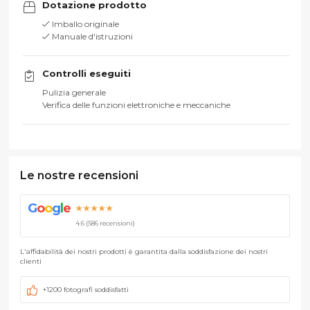
Dotazione prodotto
Imballo originale
Manuale d'istruzioni
Controlli eseguiti
Pulizia generale
Verifica delle funzioni elettroniche e meccaniche
Le nostre recensioni
G
o
o
g
l
e
★★★★★
4.6 (586 recensioni)
L'affidabilità dei nostri prodotti è garantita dalla soddisfazione dei nostri
clienti
+1200 fotografi soddisfatti