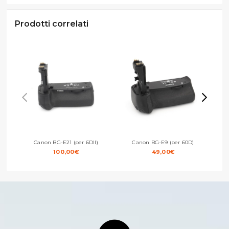
Prodotti correlati
Canon BG-E21 (per 6DII)
Canon BG-E9 (per 60D)
Canon
100,00
€
49,00
€