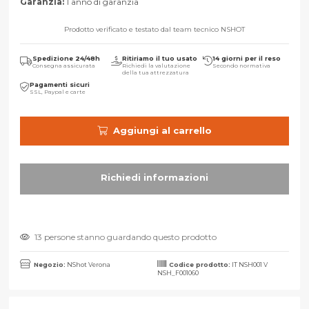
Garanzia:
1 anno di garanzia
Prodotto verificato e testato dal team tecnico NSHOT
Spedizione 24/48h
Ritiriamo il tuo usato
14 giorni per il reso
Consegna assicurata
Richiedi la valutazione
Secondo normativa
della tua attrezzatura
Pagamenti sicuri
SSL, Paypal e carte
Aggiungi al carrello
13 persone stanno guardando questo prodotto
Negozio:
NShot Verona
Codice prodotto:
IT NSH001 V
NSH_F001060