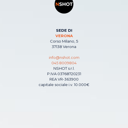
SEDE DI
VERONA
Corso Milano, 5
37138 Verona
info@nshot.com
045 8009804
NSHOT s.r.l.
P.IVA 03768720231
REA VR-363900
capitale sociale i.v. 10.000€