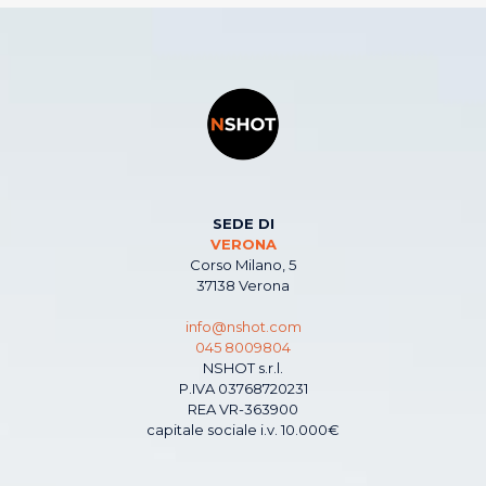
SEDE DI
VERONA
Corso Milano, 5
37138 Verona
info@nshot.com
045 8009804
NSHOT s.r.l.
P.IVA 03768720231
REA VR-363900
capitale sociale i.v. 10.000€