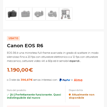
USATO
Canon EOS R6
EOS R6 è una mirrorless full-frame avanzata in grado di scattare in modo
silenzioso fino a 20 fps con otturatore elettronico o a 12 fps con otturatore
meccanico, catturare video 4K a 60p ed è sensibil
espandi...
1.190,00
€
o 3 rate da
396,67
€
senza interessi con
o
Stato del prodotto
Disponibilità
[A-] Perfettamente funzionante. Quasi
Attualmente non
indistinguibile dal nuovo
disponibile