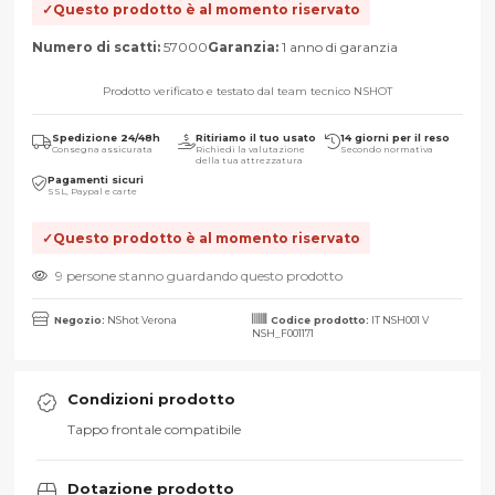
Questo prodotto è al momento riservato
Numero di scatti:
57000
Garanzia:
1 anno di garanzia
Prodotto verificato e testato dal team tecnico NSHOT
Spedizione 24/48h
Ritiriamo il tuo usato
14 giorni per il reso
Consegna assicurata
Richiedi la valutazione
Secondo normativa
della tua attrezzatura
Pagamenti sicuri
SSL, Paypal e carte
Questo prodotto è al momento riservato
9 persone stanno guardando questo prodotto
Negozio:
NShot Verona
Codice prodotto:
IT NSH001 V
NSH_F001171
Condizioni prodotto
Tappo frontale compatibile
Dotazione prodotto