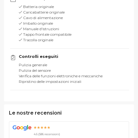
Batteria originale
Caricabatterie originale
Cavo di alimentazione
Imballo originale
Manuale d'istruzioni
Tappo frontale compatibile
Tracolla originale
Controlli eseguiti
Pulizia generale
Pulizia del sensore
Verifica delle funzioni elettroniche e meccaniche
Ripristino delle impostazioni iniziali
Le nostre recensioni
G
o
o
g
l
e
★★★★★
4.6 (586 recensioni)